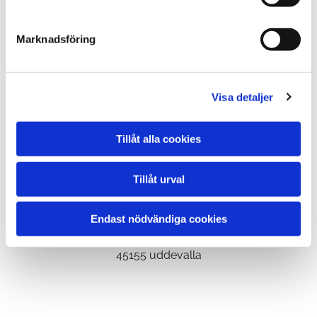
att komma i kontakt med huvudterminalen i Uddevalla,
ring
0526-667 10
.
Marknadsföring
Visa detaljer
Huvudkontoret i Strömstad
Solrosgatan 3
Tillåt alla cookies
452 33 Strömstad
Tillåt urval
Huvudterminalen i Uddevalla
Endast nödvändiga cookies
Prästebäcksvägen 7
port 4 och 5
45155 uddevalla