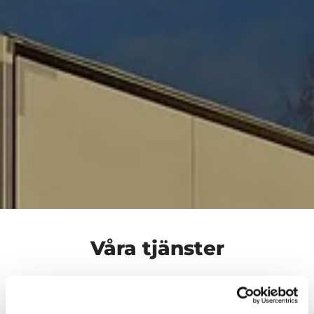
Våra tjänster
Vi distribuerar gods dagligen till/från Göteborg -
Svinesund, hela Bohuslän samt Dalsland, Trollhättan &