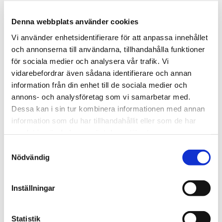
Vänersborg. Vi har daglig transport till/från Strömstad –
Fredrikstad, Norge. Vi utför korta, lokala transporter i
Denna webbplats använder cookies
närregionen för företag, offentliga verksamheter och
Vi använder enhetsidentifierare för att anpassa innehållet
privatpersoner. Vi har en terminal i Strömstad och
och annonserna till användarna, tillhandahålla funktioner
Uddevalla där vi lastar om gods.
för sociala medier och analysera vår trafik. Vi
Lager / omlastning
vidarebefordrar även sådana identifierare och annan
information från din enhet till de sociala medier och
annons- och analysföretag som vi samarbetar med.
Vi hyr ut lagerplatser med goda miljö- och
Dessa kan i sin tur kombinera informationen med annan
säkerhetsförhållanden i vår lokal. Lagerplatserna kan
information som du har tillhandahållit eller som de har
hyras av företag och privatpersoner under kortare eller
samlat in när du har använt deras tjänster.
längre tid. Lagret är utrustat med pallställ, truck och
Samtyckesval
eldrivna pallyftar. För att komma i kontakt med
Nödvändig
huvudkontoret i Strömstad, ring
0526-667 10
.
Inställningar
I vår huvudterminal finns motviktstruck och staplare. För
Statistik